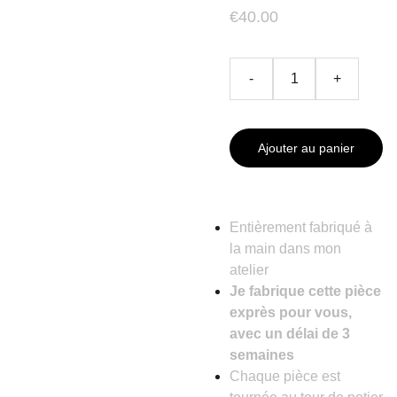
€40.00
-
+
Ajouter au panier
Entièrement fabriqué à
la main dans mon
atelier
Je fabrique cette pièce
exprès pour vous,
avec un délai de 3
semaines
Chaque pièce est