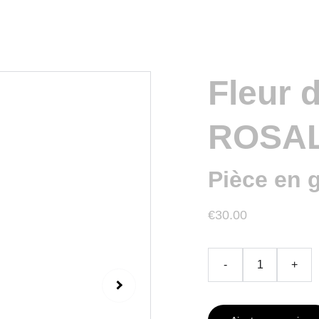
Fleur d
ROSAL
Pièce en 
€30.00
-
+