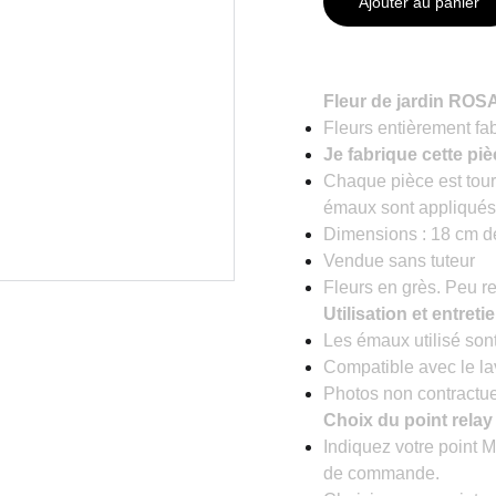
Ajouter au panier
Fleur de jardin ROS
Fleurs entièrement fab
Je fabrique cette pi
Chaque pièce est tour
émaux sont appliqués
Dimensions : 18 cm d
Vendue sans tuteur
Fleurs en grès. Peu res
Utilisation et entretie
Les émaux utilisé sont
Compatible avec le la
Photos non contractue
Choix du point relay 
Indiquez votre point M
de commande.