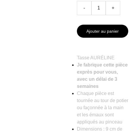
-
+
Ajouter au panier
Tasse AURÉLINE
Je fabrique cette pièce
exprès pour vous,
avec un délai de 3
semaines
Chaque pièce est
tournée au tour de potier
ou façonnée à la main
et les émaux sont
appliqués au pinceau
Dimensions : 9 cm de