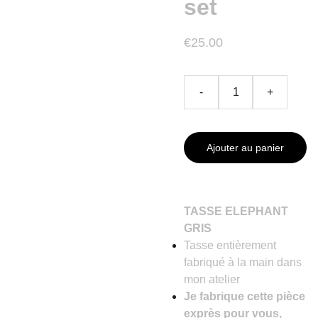
set
€25.00
-
+
Ajouter au panier
TASSE ELEPHANT
GRIS
Tasse entièrement
fabriqué à la main dans
mon atelier
Je fabrique cette pièce
exprès pour vous,