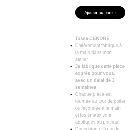
Ajouter au panier
Tasse CENDRE
Entièrement fabriqué à
la main dans mon
atelier
Je fabrique cette pièce
exprès pour vous,
avec un délai de 3
semaines
Chaque pièce est
tournée au tour de potier
ou façonnée à la main
et les émaux sont
appliqués au pinceau
Dimensions : 9 cm de